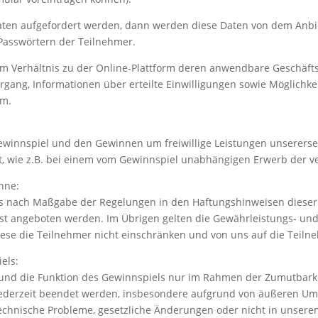
ten aufgefordert werden, dann werden diese Daten von dem Anbiet
Passwörtern der Teilnehmer.
m Verhältnis zu der Online-Plattform deren anwendbare Geschäf
gang, Informationen über erteilte Einwilligungen sowie Möglichkei
rm.
ewinnspiel und den Gewinnen um freiwillige Leistungen unsererseit
 wie z.B. bei einem vom Gewinnspiel unabhängigen Erwerb der ver
nne:
ens nach Maßgabe der Regelungen in den Haftungshinweisen diese
bst angeboten werden. Im Übrigen gelten die Gewährleistungs- un
iese die Teilnehmer nicht einschränken und von uns auf die Teil
els:
t und die Funktion des Gewinnspiels nur im Rahmen der Zumutbarke
jederzeit beendet werden, insbesondere aufgrund von äußeren 
hnische Probleme, gesetzliche Änderungen oder nicht in unsere