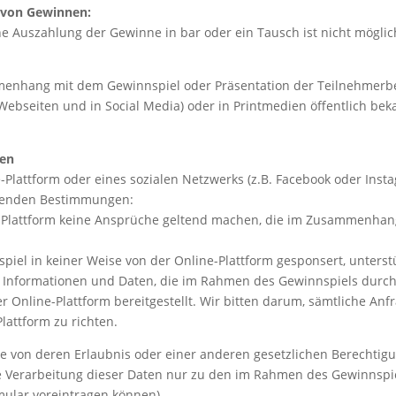
 von Gewinnen:
e Auszahlung der Gewinne in bar oder ein Tausch ist nicht möglic
nhang mit dem Gewinnspiel oder Präsentation der Teilnehmerbe
 Webseiten und in Social Media) oder in Printmedien öffentlich b
men
-Plattform oder eines sozialen Netzwerks (z.B. Facebook oder Inst
folgenden Bestimmungen:
-Plattform keine Ansprüche geltend machen, die im Zusammenhan
iel in keiner Weise von der Online-Plattform gesponsert, unterstüt
le Informationen und Daten, die im Rahmen des Gewinnspiels durch
 Online-Plattform bereitgestellt. Wir bitten darum, sämtliche An
lattform zu richten.
e von deren Erlaubnis oder einer anderen gesetzlichen Berechtigun
e Verarbeitung dieser Daten nur zu den im Rahmen des Gewinnspie
mular voreintragen können).