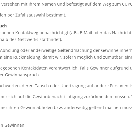
rn, versehen mit Ihrem Namen und befestigt auf dem Weg zum CUP
en per Zufallsauswahl bestimmt.
uch
enen Kontaktweg benachrichtigt (z.B., E-Mail oder das Nachrichte
lb des Netzwerks stattfindet).
Abholung oder anderweitige Geltendmachung der Gewinne innerh
um eine Rückmeldung, damit wir, sofern möglich und zumutbar, ein
ngegebenen Kontaktdaten verantwortlich. Falls Gewinner aufgrund 
 der Gewinnanspruch.
achwerten, deren Tausch oder Übertragung auf andere Personen is
nner sich auf die Gewinnbenachrichtigung zurückmelden müssen:
nner ihren Gewinn abholen bzw. anderweitig geltend machen müs
den Gewinnen: