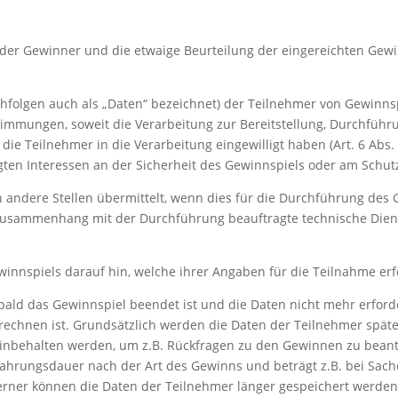
g der Gewinner und die etwaige Beurteilung der eingereichten Gew
hfolgen auch als „Daten“ bezeichnet) der Teilnehmer von Gewinn
timmungen, soweit die Verarbeitung zur Bereitstellung, Durchfüh
VO), die Teilnehmer in die Verarbeitung eingewilligt haben (Art. 6 Abs
tigten Interessen an der Sicherheit des Gewinnspiels oder am Schu
andere Stellen übermittelt, wenn dies für die Durchführung des Ge
usammenhang mit der Durchführung beauftragte technische Dienst
nnspiels darauf hin, welche ihrer Angaben für die Teilnahme erfo
bald das Gewinnspiel beendet ist und die Daten nicht mehr erford
 rechnen ist. Grundsätzlich werden die Daten der Teilnehmer spä
einbehalten werden, um z.B. Rückfragen zu den Gewinnen zu bean
ewahrungsdauer nach der Art des Gewinns und beträgt z.B. bei Sach
erner können die Daten der Teilnehmer länger gespeichert werden