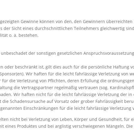
gezeigten Gewinne können von den, den Gewinnern überreichten S
s der Sicht eines durchschnittlichen Teilnehmers gleichwertig s
ität o. ä. bestehen.
n unbeschadet der sonstigen gesetzlichen Anspruchsvoraussetzun
n oder beschränkt ist, gilt dies auch für die persönliche Haftung 
Sponsor(en). Wir haften für die leicht fahrlässige Verletzung von w
r für die Verletzung von Pflichten, deren Erfüllung die ordnungs
ltung die Vertragspartner regelmäßig vertrauen (sog. Kardinalspfli
aden. Wir haften nicht für die leicht fahrlässige Verletzung der 
die Schadensursache auf Vorsatz oder grober Fahrlässigkeit beruht
rgenannten Einschränkungen für die leicht fahrlässige Verletzung 
ten nicht bei Verletzung von Leben, Körper und Gesundheit, für
eit eines Produktes und bei arglistig verschwiegenen Mängeln. D