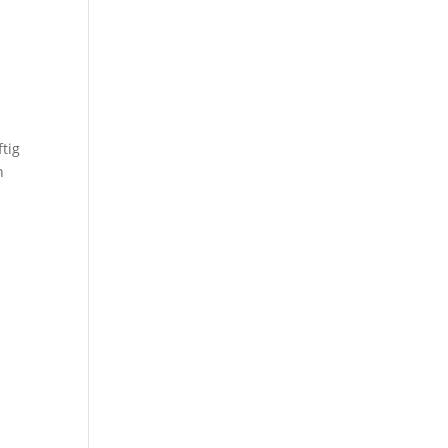
tig
n