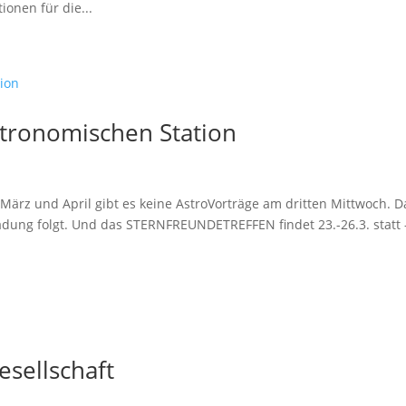
onen für die...
stronomischen Station
m März und April gibt es keine AstroVorträge am dritten Mittwoch. D
adung folgt. Und das STERNFREUNDETREFFEN findet 23.-26.3. statt 
esellschaft